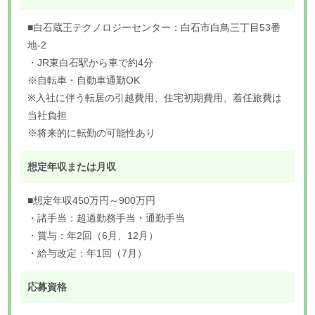
■白石蔵王テクノロジーセンター：白石市白鳥三丁目53番
地-2
・JR東白石駅から車で約4分
※自転車・自動車通勤OK
※入社に伴う転居の引越費用、住宅初期費用、着任旅費は
当社負担
※将来的に転勤の可能性あり
想定年収または月収
■想定年収450万円～900万円
・諸手当：超過勤務手当・通勤手当
・賞与：年2回（6月、12月）
・給与改定：年1回（7月）
応募資格