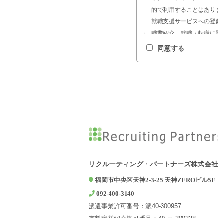
的で利用することはあり
就職支援サービスへの登
職業紹介、就職・転職に
サービスの開発および求
同意する
お問い合わせやご相談へ
2. 第三者への提供につい
弊社は、ご本人の同意があ
報を第三者に提供するこ
3. 個人情報の取扱いを
弊社は、利用目的の達成
て委託先を選定し、機密
4. 個人情報の開示等の
弊社は、開示対象個人情
求に応じております。上
リクルーティング・パートナーズ株式会社
5. 個人情報提供の任意
福岡市中央区天神2-3-25 天神ZEROビル5F
個人情報の弊社への提供
092-400-3140
た業務ができない場合が
派遣事業許可番号：派40-300957
6. 個人情報に関するお