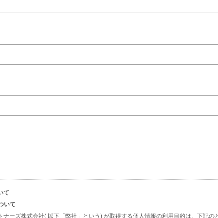
いて
について
トナーズ株式会社( 以下「弊社」という) が取得する個人情報の利用目的は、下記の