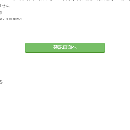
ません。
録
関する情報提供
人企業の人材採用計画やマーケティング活動
の対応
て
る場合、個人情報の保護に関する法律及びJISQ：15001などの法令等で認めら
とはありません。
委託する場合について
に必要な範囲内において個人情報の取扱いを第三者に委託する場合がありますが、
保持契約を締結します。委託先に対しては個人情報の適切な取扱いを監督指導しま
請求について
報の「利用目的の通知」「開示」「訂正、追加又は削除」「利用の停止、消去及び
記事項を請求される場合は、当社「個人情報窓口」までお知らせください。
性とその結果について
は、ご本人の任意ですが、弊社に必要な情報が提供されない場合、【個人情報の利
ございます。
問い合せ先