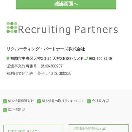
お問い合わせやご相談への対応
2. 第三者への提供について
弊社は、ご本人の同意がある場合、個人情報の保護に関する法律及
びJISQ：15001などの法令等で認められている場合を除き、個人情
報を第三者に提供することはありません。
3. 個人情報の取扱いを委託する場合について
弊社は、利用目的の達成に必要な範囲内において個人情報の取扱い
リクルーティング・パートナーズ株式会社
を第三者に委託する場合がありますが、法令及び当社の基準に従っ
福岡市中央区天神2-3-25 天神ZEROビル5F
092-400-3140
て委託先を選定し、機密保持契約を締結します。委託先に対しては
派遣事業許可番号：派40-300957
個人情報の適切な取扱いを監督指導します。
有料職業紹介許可番号：40-ユ-300338
4. 個人情報の開示等の請求について
弊社は、開示対象個人情報の「利用目的の通知」「開示」「訂正、
追加又は削除」「利用の停止、消去及び第三への提供の停止」の請
求に応じております。上記事項を請求される場合は、当社「個人情
個人情報保護方針
個人情報の取り扱いについて
会社案内
報窓口」までお知らせください。
採用情報
5. 個人情報提供の任意性とその結果について
個人情報の弊社への提供は、ご本人の任意ですが、弊社に必要な情
報が提供されない場合、【個人情報の利用目的について】に記載し
福岡市中央区天神2-3-25
092-400-3140
た業務ができない場合がございます。