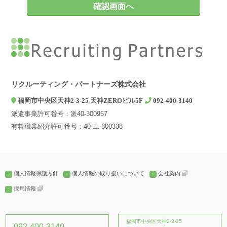
お問い合わせやご相談への対応
2. 第三者への提供について
弊社は、ご本人の同意がある場合、個人情報の保護に関する法律及
びJISQ：15001などの法令等で認められている場合を除き、個人情
報を第三者に提供することはありません。
3. 個人情報の取扱いを委託する場合について
弊社は、利用目的の達成に必要な範囲内において個人情報の取扱い
リクルーティング・パートナーズ株式会社
を第三者に委託する場合がありますが、法令及び当社の基準に従っ
福岡市中央区天神2-3-25 天神ZEROビル5F
092-400-3140
て委託先を選定し、機密保持契約を締結します。委託先に対しては
派遣事業許可番号：派40-300957
個人情報の適切な取扱いを監督指導します。
有料職業紹介許可番号：40-ユ-300338
4. 個人情報の開示等の請求について
弊社は、開示対象個人情報の「利用目的の通知」「開示」「訂正、
追加又は削除」「利用の停止、消去及び第三への提供の停止」の請
求に応じております。上記事項を請求される場合は、当社「個人情
個人情報保護方針
個人情報の取り扱いについて
会社案内
報窓口」までお知らせください。
採用情報
5. 個人情報提供の任意性とその結果について
個人情報の弊社への提供は、ご本人の任意ですが、弊社に必要な情
報が提供されない場合、【個人情報の利用目的について】に記載し
福岡市中央区天神2-3-25
092-400-3140
た業務ができない場合がございます。