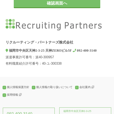
お問い合わせやご相談への対応
2. 第三者への提供について
弊社は、ご本人の同意がある場合、個人情報の保護に関する法律及
びJISQ：15001などの法令等で認められている場合を除き、個人情
報を第三者に提供することはありません。
3. 個人情報の取扱いを委託する場合について
弊社は、利用目的の達成に必要な範囲内において個人情報の取扱い
リクルーティング・パートナーズ株式会社
を第三者に委託する場合がありますが、法令及び当社の基準に従っ
福岡市中央区天神2-3-25 天神ZEROビル5F
092-400-3140
て委託先を選定し、機密保持契約を締結します。委託先に対しては
派遣事業許可番号：派40-300957
個人情報の適切な取扱いを監督指導します。
有料職業紹介許可番号：40-ユ-300338
4. 個人情報の開示等の請求について
弊社は、開示対象個人情報の「利用目的の通知」「開示」「訂正、
追加又は削除」「利用の停止、消去及び第三への提供の停止」の請
求に応じております。上記事項を請求される場合は、当社「個人情
個人情報保護方針
個人情報の取り扱いについて
会社案内
報窓口」までお知らせください。
採用情報
5. 個人情報提供の任意性とその結果について
個人情報の弊社への提供は、ご本人の任意ですが、弊社に必要な情
報が提供されない場合、【個人情報の利用目的について】に記載し
福岡市中央区天神2-3-25
092-400-3140
た業務ができない場合がございます。