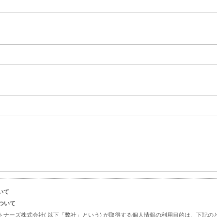
いて
について
トナーズ株式会社( 以下「弊社」という) が取得する個人情報の利用目的は、下記の