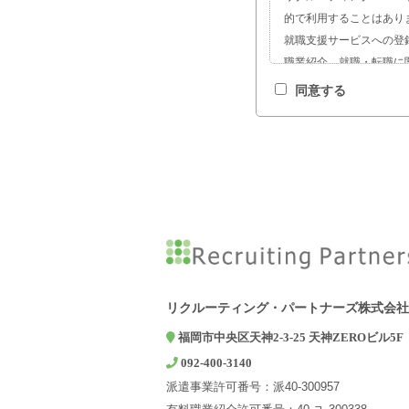
的で利用することはあり
就職支援サービスへの登
職業紹介、就職・転職に
サービスの開発および求
同意する
お問い合わせやご相談へ
2. 第三者への提供につい
弊社は、ご本人の同意があ
報を第三者に提供するこ
3. 個人情報の取扱いを
弊社は、利用目的の達成
て委託先を選定し、機密
4. 個人情報の開示等の
弊社は、開示対象個人情
求に応じております。上
リクルーティング・パートナーズ株式会社
5. 個人情報提供の任意
福岡市中央区天神2-3-25 天神ZEROビル5F
個人情報の弊社への提供
092-400-3140
た業務ができない場合が
派遣事業許可番号：派40-300957
6. 個人情報に関するお