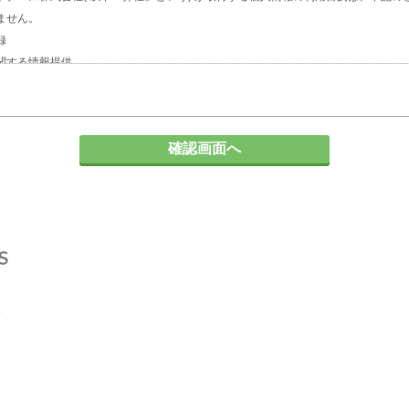
ません。
録
関する情報提供
人企業の人材採用計画やマーケティング活動
の対応
て
る場合、個人情報の保護に関する法律及びJISQ：15001などの法令等で認めら
とはありません。
委託する場合について
に必要な範囲内において個人情報の取扱いを第三者に委託する場合がありますが、
保持契約を締結します。委託先に対しては個人情報の適切な取扱いを監督指導しま
請求について
報の「利用目的の通知」「開示」「訂正、追加又は削除」「利用の停止、消去及び
記事項を請求される場合は、当社「個人情報窓口」までお知らせください。
性とその結果について
は、ご本人の任意ですが、弊社に必要な情報が提供されない場合、【個人情報の利
ございます。
問い合せ先