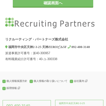
お問い合わせやご相談への対応
2. 第三者への提供について
弊社は、ご本人の同意がある場合、個人情報の保護に関する法律及
びJISQ：15001などの法令等で認められている場合を除き、個人情
報を第三者に提供することはありません。
3. 個人情報の取扱いを委託する場合について
弊社は、利用目的の達成に必要な範囲内において個人情報の取扱い
リクルーティング・パートナーズ株式会社
を第三者に委託する場合がありますが、法令及び当社の基準に従っ
福岡市中央区天神2-3-25 天神ZEROビル5F
092-400-3140
て委託先を選定し、機密保持契約を締結します。委託先に対しては
派遣事業許可番号：派40-300957
個人情報の適切な取扱いを監督指導します。
有料職業紹介許可番号：40-ユ-300338
4. 個人情報の開示等の請求について
弊社は、開示対象個人情報の「利用目的の通知」「開示」「訂正、
追加又は削除」「利用の停止、消去及び第三への提供の停止」の請
求に応じております。上記事項を請求される場合は、当社「個人情
個人情報保護方針
個人情報の取り扱いについて
会社案内
報窓口」までお知らせください。
採用情報
5. 個人情報提供の任意性とその結果について
個人情報の弊社への提供は、ご本人の任意ですが、弊社に必要な情
報が提供されない場合、【個人情報の利用目的について】に記載し
福岡市中央区天神2-3-25
092-400-3140
た業務ができない場合がございます。