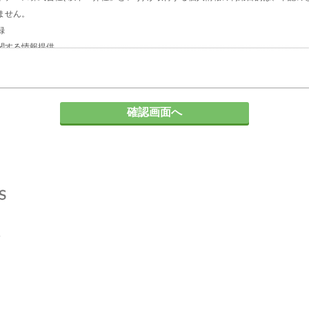
ません。
録
関する情報提供
人企業の人材採用計画やマーケティング活動
の対応
て
る場合、個人情報の保護に関する法律及びJISQ：15001などの法令等で認めら
とはありません。
委託する場合について
に必要な範囲内において個人情報の取扱いを第三者に委託する場合がありますが、
保持契約を締結します。委託先に対しては個人情報の適切な取扱いを監督指導しま
請求について
報の「利用目的の通知」「開示」「訂正、追加又は削除」「利用の停止、消去及び
記事項を請求される場合は、当社「個人情報窓口」までお知らせください。
性とその結果について
は、ご本人の任意ですが、弊社に必要な情報が提供されない場合、【個人情報の利
ございます。
問い合せ先