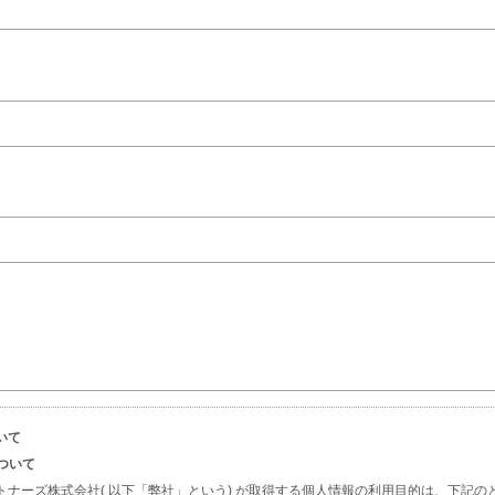
いて
について
トナーズ株式会社( 以下「弊社」という) が取得する個人情報の利用目的は、下記の