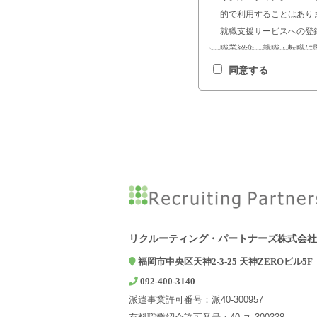
的で利用することはあり
就職支援サービスへの登
職業紹介、就職・転職に
サービスの開発および求
同意する
お問い合わせやご相談へ
2. 第三者への提供につい
弊社は、ご本人の同意があ
報を第三者に提供するこ
3. 個人情報の取扱いを
弊社は、利用目的の達成
て委託先を選定し、機密
4. 個人情報の開示等の
弊社は、開示対象個人情
求に応じております。上
リクルーティング・パートナーズ株式会社
5. 個人情報提供の任意
福岡市中央区天神2-3-25 天神ZEROビル5F
個人情報の弊社への提供
092-400-3140
た業務ができない場合が
派遣事業許可番号：派40-300957
6. 個人情報に関するお