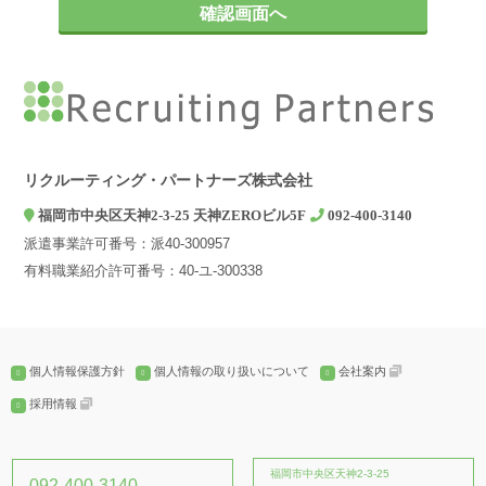
お問い合わせやご相談への対応
2. 第三者への提供について
弊社は、ご本人の同意がある場合、個人情報の保護に関する法律及
びJISQ：15001などの法令等で認められている場合を除き、個人情
報を第三者に提供することはありません。
3. 個人情報の取扱いを委託する場合について
弊社は、利用目的の達成に必要な範囲内において個人情報の取扱い
リクルーティング・パートナーズ株式会社
を第三者に委託する場合がありますが、法令及び当社の基準に従っ
福岡市中央区天神2-3-25 天神ZEROビル5F
092-400-3140
て委託先を選定し、機密保持契約を締結します。委託先に対しては
派遣事業許可番号：派40-300957
個人情報の適切な取扱いを監督指導します。
有料職業紹介許可番号：40-ユ-300338
4. 個人情報の開示等の請求について
弊社は、開示対象個人情報の「利用目的の通知」「開示」「訂正、
追加又は削除」「利用の停止、消去及び第三への提供の停止」の請
求に応じております。上記事項を請求される場合は、当社「個人情
個人情報保護方針
個人情報の取り扱いについて
会社案内
報窓口」までお知らせください。
採用情報
5. 個人情報提供の任意性とその結果について
個人情報の弊社への提供は、ご本人の任意ですが、弊社に必要な情
報が提供されない場合、【個人情報の利用目的について】に記載し
福岡市中央区天神2-3-25
092-400-3140
た業務ができない場合がございます。