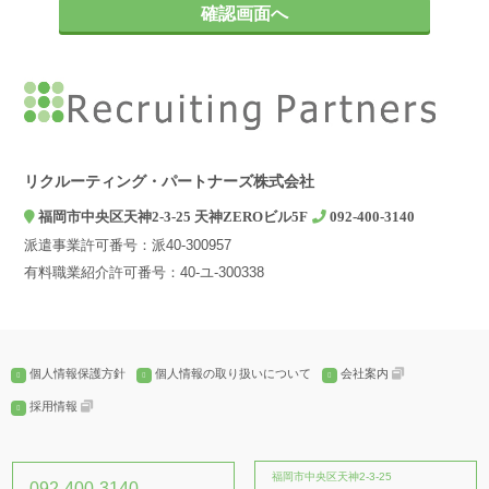
お問い合わせやご相談への対応
2. 第三者への提供について
弊社は、ご本人の同意がある場合、個人情報の保護に関する法律及
びJISQ：15001などの法令等で認められている場合を除き、個人情
報を第三者に提供することはありません。
3. 個人情報の取扱いを委託する場合について
弊社は、利用目的の達成に必要な範囲内において個人情報の取扱い
リクルーティング・パートナーズ株式会社
を第三者に委託する場合がありますが、法令及び当社の基準に従っ
福岡市中央区天神2-3-25 天神ZEROビル5F
092-400-3140
て委託先を選定し、機密保持契約を締結します。委託先に対しては
派遣事業許可番号：派40-300957
個人情報の適切な取扱いを監督指導します。
有料職業紹介許可番号：40-ユ-300338
4. 個人情報の開示等の請求について
弊社は、開示対象個人情報の「利用目的の通知」「開示」「訂正、
追加又は削除」「利用の停止、消去及び第三への提供の停止」の請
求に応じております。上記事項を請求される場合は、当社「個人情
個人情報保護方針
個人情報の取り扱いについて
会社案内
報窓口」までお知らせください。
採用情報
5. 個人情報提供の任意性とその結果について
個人情報の弊社への提供は、ご本人の任意ですが、弊社に必要な情
報が提供されない場合、【個人情報の利用目的について】に記載し
福岡市中央区天神2-3-25
092-400-3140
た業務ができない場合がございます。