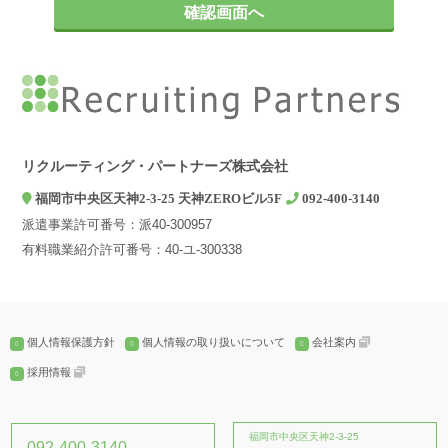
お問い合わせやご相談への対応
2. 第三者への提供について
弊社は、ご本人の同意がある場合、個人情報の保護に関する法律及
びJISQ：15001などの法令等で認められている場合を除き、個人情
報を第三者に提供することはありません。
3. 個人情報の取扱いを委託する場合について
弊社は、利用目的の達成に必要な範囲内において個人情報の取扱い
リクルーティング・パートナーズ株式会社
を第三者に委託する場合がありますが、法令及び当社の基準に従っ
福岡市中央区天神2-3-25 天神ZEROビル5F
092-400-3140
て委託先を選定し、機密保持契約を締結します。委託先に対しては
派遣事業許可番号：派40-300957
個人情報の適切な取扱いを監督指導します。
有料職業紹介許可番号：40-ユ-300338
4. 個人情報の開示等の請求について
弊社は、開示対象個人情報の「利用目的の通知」「開示」「訂正、
追加又は削除」「利用の停止、消去及び第三への提供の停止」の請
求に応じております。上記事項を請求される場合は、当社「個人情
個人情報保護方針
個人情報の取り扱いについて
会社案内
報窓口」までお知らせください。
採用情報
5. 個人情報提供の任意性とその結果について
個人情報の弊社への提供は、ご本人の任意ですが、弊社に必要な情
報が提供されない場合、【個人情報の利用目的について】に記載し
福岡市中央区天神2-3-25
092-400-3140
た業務ができない場合がございます。