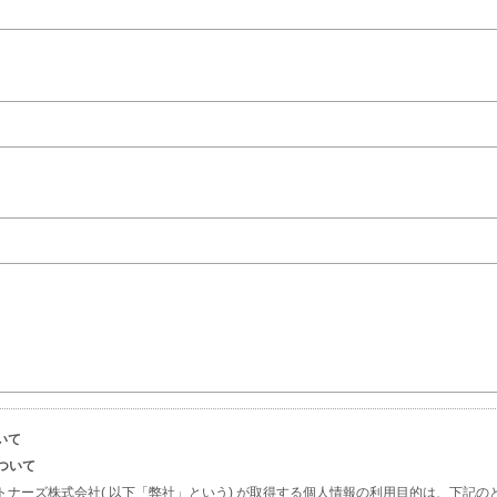
いて
について
トナーズ株式会社( 以下「弊社」という) が取得する個人情報の利用目的は、下記の