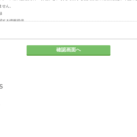
ません。
録
関する情報提供
人企業の人材採用計画やマーケティング活動
の対応
て
る場合、個人情報の保護に関する法律及びJISQ：15001などの法令等で認めら
とはありません。
委託する場合について
に必要な範囲内において個人情報の取扱いを第三者に委託する場合がありますが、
保持契約を締結します。委託先に対しては個人情報の適切な取扱いを監督指導しま
請求について
報の「利用目的の通知」「開示」「訂正、追加又は削除」「利用の停止、消去及び
記事項を請求される場合は、当社「個人情報窓口」までお知らせください。
性とその結果について
は、ご本人の任意ですが、弊社に必要な情報が提供されない場合、【個人情報の利
ございます。
問い合せ先