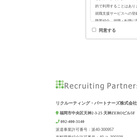
的で利用することはあり
就職支援サービスへの登
職業紹介、就職・転職に
サービスの開発および求
同意する
お問い合わせやご相談へ
2. 第三者への提供につい
弊社は、ご本人の同意があ
報を第三者に提供するこ
3. 個人情報の取扱いを
弊社は、利用目的の達成
て委託先を選定し、機密
4. 個人情報の開示等の
弊社は、開示対象個人情
求に応じております。上
リクルーティング・パートナーズ株式会社
5. 個人情報提供の任意
福岡市中央区天神2-3-25 天神ZEROビル5F
個人情報の弊社への提供
092-400-3140
た業務ができない場合が
派遣事業許可番号：派40-300957
6. 個人情報に関するお