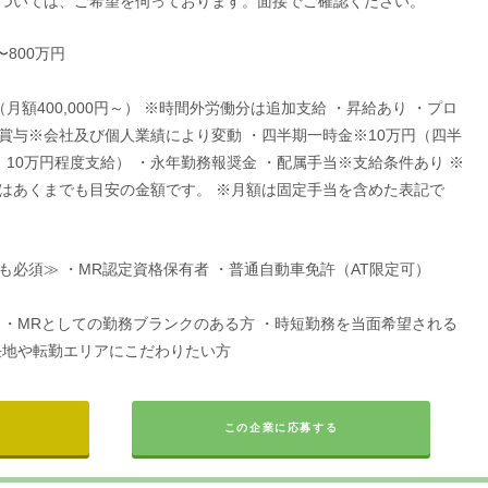
ついては、ご希望を伺っております。面接でご確認ください。
〜800万円
（月額400,000円～） ※時間外労働分は追加支給 ・昇給あり ・プロ
賞与※会社及び個人業績により変動 ・四半期一時金※10万円（四半
、10万円程度支給） ・永年勤務報奨金 ・配属手当※支給条件あり ※
はあくまでも目安の金額です。 ※月額は固定手当を含めた表記で
も必須≫ ・MR認定資格保有者 ・普通自動車免許（AT限定可）
 ・MRとしての勤務ブランクのある方 ・時短勤務を当面希望される
任地や転勤エリアにこだわりたい方
この企業に応募する