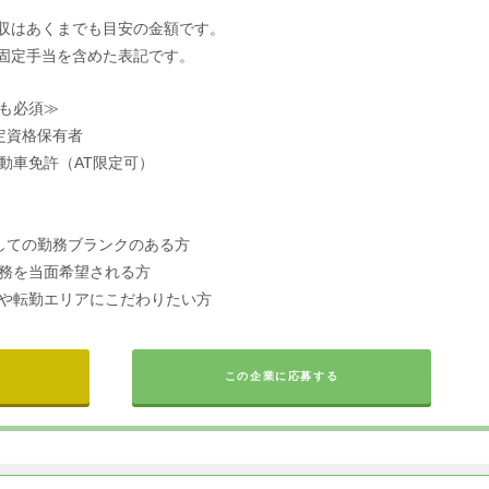
収はあくまでも目安の金額です。
固定手当を含めた表記です。
も必須≫
定資格保有者
動車免許（AT限定可）
しての勤務ブランクのある方
務を当面希望される方
や転勤エリアにこだわりたい方
この企業に応募する