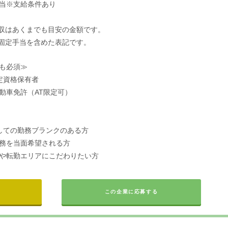
当※支給条件あり
収はあくまでも目安の金額です。
固定手当を含めた表記です。
も必須≫
定資格保有者
動車免許（AT限定可）
しての勤務ブランクのある方
務を当面希望される方
や転勤エリアにこだわりたい方
この企業に応募する