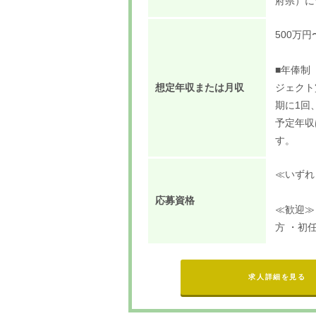
府県）に
500万円
■年俸制
想定年収または月収
ジェクト
期に1回
予定年収
す。
≪いずれ
応募資格
≪歓迎≫
方 ・初
求人詳細を見る