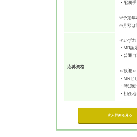
・配属手
※予定年
※月額は
≪いずれ
・MR認
・普通自
応募資格
≪歓迎≫
・MRと
・時短勤
・初任地
求人詳細を見る