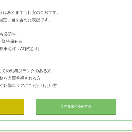
収はあくまでも目安の金額です。
固定手当を含めた表記です。
も必須≫
定資格保有者
動車免許（AT限定可）
しての勤務ブランクのある方
務を当面希望される方
や転勤エリアにこだわりたい方
この企業に応募する