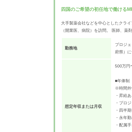
四国のご希望の初任地で働けるM
大手製薬会社などを中心としたクライ
（開業医、病院）を訪問。 医師、薬
プロジェ
勤務地
府県）に
500万円
■年俸制（
※時間外
・昇給あ
・プロジ
想定年収または月収
・四半期
・永年勤
・配属手