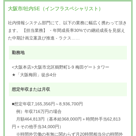
大阪市/社内SE（インフラスペシャリスト）
社内情報システム部門にて、以下の業務に幅広く携わって頂き
ます。 【担当業務】 ・年間成長率30%での継続成長を見据え
た中期計画立案及び推進 - ラクス……
勤務地
<大阪本店>大阪市北区鶴野町1-9 梅田ゲートタワー
★「大阪梅田」徒歩4分
想定年収または月収
■想定年収7,165,356円～8,936,700円
例）年収716万円の場合
月額464,813円（基本給368,000円＋時間外手当62,813
円＋その他手当34,000円）
※時間外労働の有無に関わらず月20時間相当分の時間外