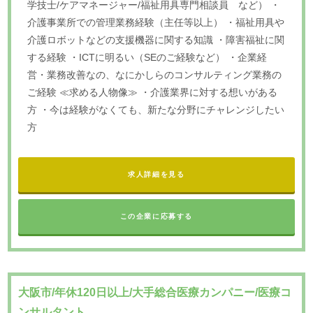
学技士/ケアマネージャー/福祉用具専門相談員 など） ・
介護事業所での管理業務経験（主任等以上） ・福祉用具や
介護ロボットなどの支援機器に関する知識 ・障害福祉に関
する経験 ・ICTに明るい（SEのご経験など） ・企業経
営・業務改善なの、なにかしらのコンサルティング業務の
ご経験 ≪求める人物像≫ ・介護業界に対する想いがある
方 ・今は経験がなくても、新たな分野にチャレンジしたい
方
求人詳細を見る
この企業に応募する
大阪市/年休120日以上/大手総合医療カンパニー/医療コ
ンサルタント