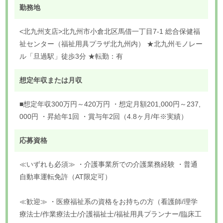
勤務地
<北九州支店>北九州市小倉北区馬借一丁目7-1 総合保健福
祉センター（福祉用具プラザ北九州内） ★北九州モノレー
ル「旦過駅」徒歩3分 ★転勤：有
想定年収または月収
■想定年収300万円～420万円 ・想定月額201,000円～237,
000円 ・昇給年1回 ・賞与年2回（4.8ヶ月/年※実績）
応募資格
≪いずれも必須≫ ・介護事業所での介護業務経験 ・普通
自動車運転免許（AT限定可）
≪歓迎≫ ・医療福祉系の資格をお持ちの方（看護師/理学
療法士/作業療法士/介護福祉士/福祉用具プランナー/臨床工