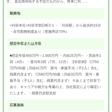
す。 直近商用化する予定のものから、将来に向……
勤務地
<刈谷本社>刈谷市朝日町2-1 ・「刈谷駅」から徒歩約15分
・在宅勤務制度あり（実施率訳70%）
想定年収または月収
■想定年収450万円～1,000万円 ・月給25万円～ ・昇給年1
回（4月） ・賞与年2回（7月、12月） 【年収例】 ◎750
万円/35歳（月給41万円 賞与・家族手当（子2人）含む、
残業代含まず） ◎580万円/30歳（月給32万円 賞与・家
族手当（子1人）含む、残業代含まず） ※あくまで目安で
あり、キャリアや能力を考慮の上、当社規定により確定い
たします。 ・残業代全額支給
応募資格