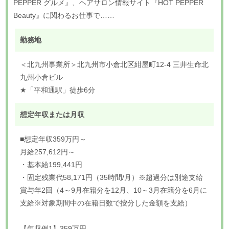
PEPPER グルメ』、ヘアサロン情報サイト『HOT PEPPER
Beauty』に関わるお仕事で……
勤務地
＜北九州事業所＞北九州市小倉北区紺屋町12-4 三井生命北
九州小倉ビル
★「平和通駅」徒歩6分
想定年収または月収
■想定年収359万円～
月給257,612円～
・基本給199,441円
・固定残業代58,171円（35時間/月）※超過分は別途支給
賞与年2回（4～9月在籍分を12月、10～3月在籍分を6月に
支給※対象期間中の在籍日数で按分した金額を支給）
【年収例1】359万円