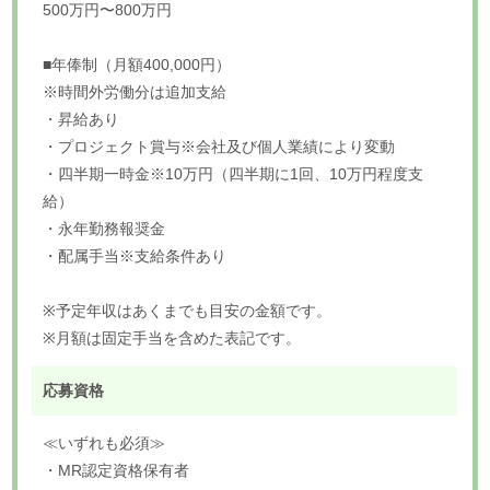
500万円〜800万円
■年俸制（月額400,000円）
※時間外労働分は追加支給
・昇給あり
・プロジェクト賞与※会社及び個人業績により変動
・四半期一時金※10万円（四半期に1回、10万円程度支
給）
・永年勤務報奨金
・配属手当※支給条件あり
※予定年収はあくまでも目安の金額です。
※月額は固定手当を含めた表記です。
応募資格
≪いずれも必須≫
・MR認定資格保有者